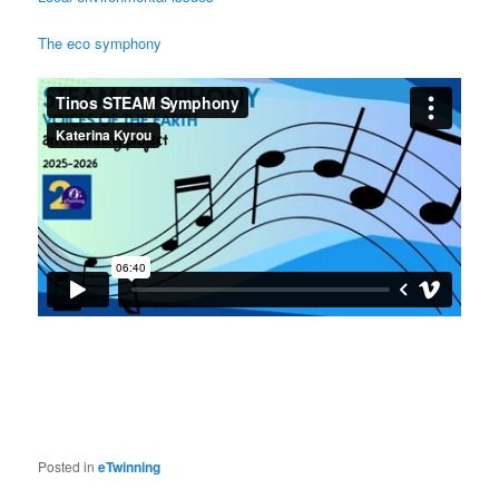
The eco symphony
Posted in
eTwinning