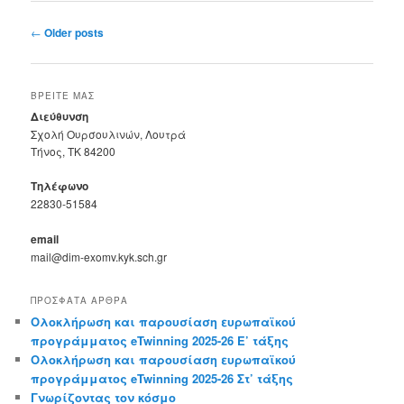
Post
←
Older posts
navigation
ΒΡΕΊΤΕ ΜΑΣ
Διεύθυνση
Σχολή Ουρσουλινών, Λουτρά
Τήνος, ΤΚ 84200
Τηλέφωνο
22830-51584
email
mail@dim-exomv.kyk.sch.gr
ΠΡΌΣΦΑΤΑ ΆΡΘΡΑ
Ολοκλήρωση και παρουσίαση ευρωπαϊκού
προγράμματος eTwinning 2025-26 E’ τάξης
Ολοκλήρωση και παρουσίαση ευρωπαϊκού
προγράμματος eTwinning 2025-26 Στ’ τάξης
Γνωρίζοντας τον κόσμο