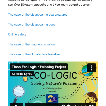
και ένα βίντεο παρουσίασης όλου του προγράμματος!
The case of the disappearing sea creatures
The case of the disappearing bees
Online safety
The case of the magnetic mission
The case of the climate time travellers