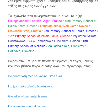
Στο έργο συμμετείχαν οι μαθητές και οι μαθήτριες της Στ’
τάξης στις ώρες των Αγγλικών.
Τα σχολεία που συνεργαστήκαμε είναι τα εξής:
Collège Jasmin Les Iles, Agen, France
/
13th Primary School of
Palaio Faliro, Greece
/
Osnovna škola “Ivan Goran Kovačić”,
Slavonski Brod, Croatia
/
2nd Primary School of Peraia, Greece
/
12th Primary School of Palaio Faliro, Greece
/
Prywatna Szkoła
Podstawowa ICO w Tomaszowie Lubelskim, Poland
/
4rth
Primary School of Melissia
/
Základná škola, Pionierov 1,
Rožňava, Slovakia
Παρακάτω θα βρείτε πέντε συνεργατικά έργα, καθώς
και ένα βίντεο παρουσίασης όλου του προγράμματος!
Παρουσίαση σχολείων και πόλεων
Ημέρα ασφαλούς διαδικτύου
Global environmental issues
Local environmental issues